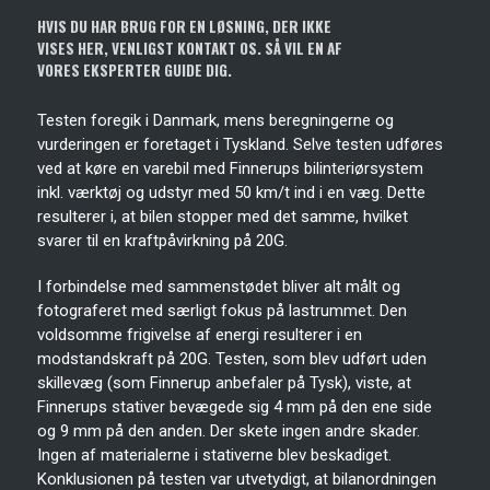
HVIS DU HAR BRUG FOR EN LØSNING, DER IKKE
VISES HER, VENLIGST KONTAKT OS. SÅ VIL EN AF
VORES EKSPERTER GUIDE DIG.
Testen foregik i Danmark, mens beregningerne og
vurderingen er foretaget i Tyskland. Selve testen udføres
ved at køre en varebil med Finnerups bilinteriørsystem
inkl. værktøj og udstyr med 50 km/t ind i en væg. Dette
resulterer i, at bilen stopper med det samme, hvilket
svarer til en kraftpåvirkning på 20G.
I forbindelse med sammenstødet bliver alt målt og
fotograferet med særligt fokus på lastrummet. Den
voldsomme frigivelse af energi resulterer i en
modstandskraft på 20G. Testen, som blev udført uden
skillevæg (som Finnerup anbefaler på Tysk), viste, at
Finnerups stativer bevægede sig 4 mm på den ene side
og 9 mm på den anden. Der skete ingen andre skader.
Ingen af ​​materialerne i stativerne blev beskadiget.
Konklusionen på testen var utvetydigt, at bilanordningen