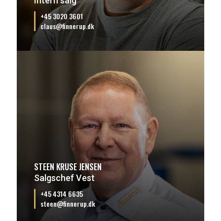
Intern salg
+45 3020 3601
claus@finnerup.dk
STEEN KRUSE JENSEN
Salgschef Vest
+45 4314 6635
steen@finnerup.dk