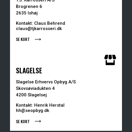
Brogrenen 6
2635 Ishøj
Kontakt: Claus Behrend
claus@tjkarrosseri.dk
SE KORT
SLAGELSE
Slagelse Erhvervs Opbyg A/S
Skovsøviadukten 4
4200 Slagelsej
Kontakt: Henrik Herstal
hh@seopbyg.dk
SE KORT