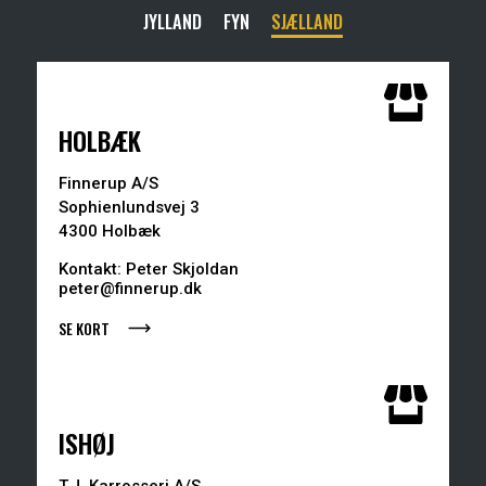
JYLLAND
FYN
SJÆLLAND
HOLBÆK
Finnerup A/S
Sophienlundsvej 3
4300 Holbæk
Kontakt: Peter Skjoldan
peter@finnerup.dk
SE KORT
ISHØJ
T.J. Karrosseri A/S